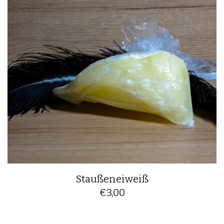
Staußeneiweiß
€
3,00