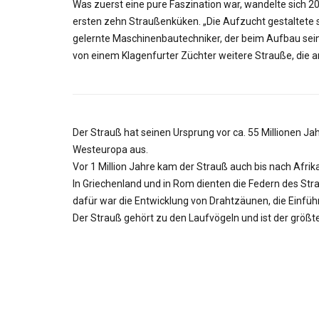
Was zuerst eine pure Faszination war, wandelte sich
ersten zehn Straußenküken. „Die Aufzucht gestaltete s
gelernte Maschinenbautechniker, der beim Aufbau sei
von einem Klagenfurter Züchter weitere Strauße, die
Der Strauß hat seinen Ursprung vor ca. 55 Millionen Jah
Westeuropa aus.
Vor 1 Million Jahre kam der Strauß auch bis nach Afrik
In Griechenland und in Rom dienten die Federn des St
dafür war die Entwicklung von Drahtzäunen, die Einf
Der Strauß gehört zu den Laufvögeln und ist der größt