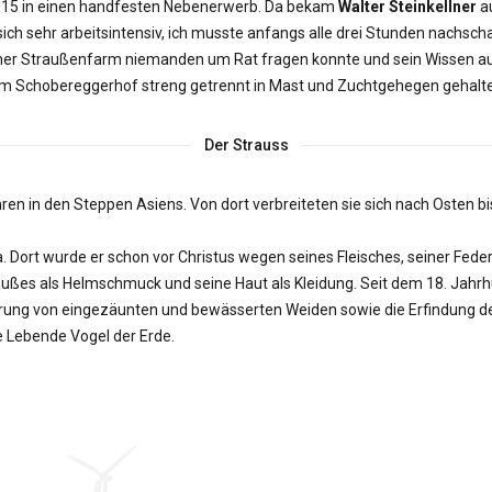
 2015 in einen handfesten Nebenerwerb. Da bekam
Walter Steinkellner
au
ich sehr arbeitsintensiv, ich musste anfangs alle drei Stunden nachsch
ner Straußenfarm niemanden um Rat fragen konnte und sein Wissen au
 am Schobereggerhof streng getrennt in Mast und Zuchtgehegen gehalt
Der Strauss
ren in den Steppen Asiens. Von dort verbreiteten sie sich nach Osten bi
a. Dort wurde er schon vor Christus wegen seines Fleisches, seiner Feder
raußes als Helmschmuck und seine Haut als Kleidung. Seit dem 18. Jah
ührung von eingezäunten und bewässerten Weiden sowie die Erfindung 
e Lebende Vogel der Erde.