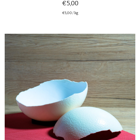
€
5,00
€
5,00
/
kg