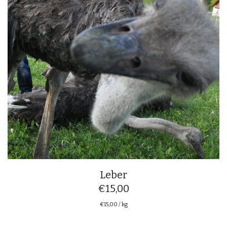
Leber
€
15,00
€
15,00
/
kg