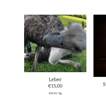
Leber
S
€
15,00
€
15,00
/
kg