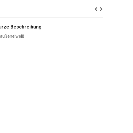
urze Beschreibung
taußeneiweiß