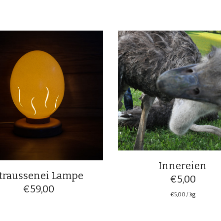
Innereien
traussenei Lampe
€
5,00
€
59,00
€
5,00
/
kg