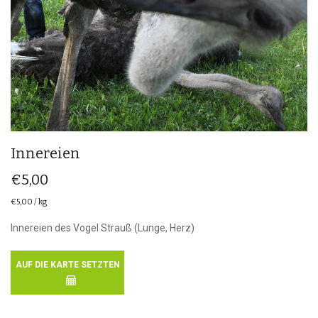
Innereien
€
5,00
€
5,00
/
kg
Innereien des Vogel Strauß (Lunge, Herz)
AUF DIE KARTE SETZTEN