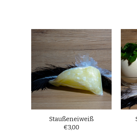
Staußeneiweiß
€
3,00