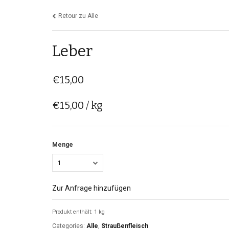
Retour zu Alle
Leber
€
15,00
€
15,00
/
kg
Menge
1
Zur Anfrage hinzufügen
Produkt enthält: 1 kg
Categories:
Alle
,
Straußenfleisch