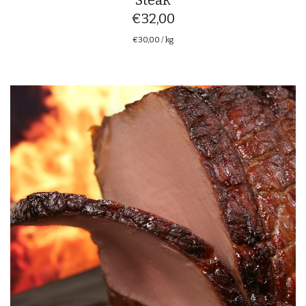
Steak
€
32,00
€
30,00
/
kg