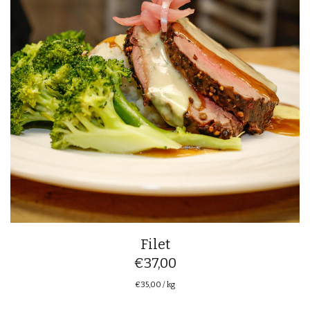
Filet
€
37,00
€
35,00
/
kg